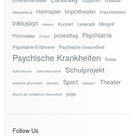
Ehrenamtsmesse
Fussball
engagement
Heimspiel
Improtheater
Improvisation
Gleichstellung
inklusion
Konzert
Lesecafé
Minigolf
Klettern
Psychiatrie
protesttag
Phönixallee
Protest
Psychiatrie-Erfahrene
Psychische Gesundheit
Psychische Krankheiten
Reise
Schulprojekt
Schirmherren
Schirmherrschaft
Sport
Theater
seelische gesundheit
spenden
takelgarn
yoga
Woche der Seelischen Gesundheit
Follow Us