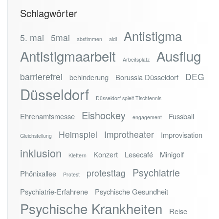
Schlagwörter
Antistigma
5. mai
5mai
abstimmen
aldi
Antistigmaarbeit
Ausflug
Arbeitsplatz
barrierefrei
DEG
behinderung
Borussia Düsseldorf
Düsseldorf
Düsseldorf spielt Tischtennis
Eishockey
Ehrenamtsmesse
Fussball
engagement
Heimspiel
Improtheater
Improvisation
Gleichstellung
inklusion
Konzert
Lesecafé
Minigolf
Klettern
Psychiatrie
protesttag
Phönixallee
Protest
Psychiatrie-Erfahrene
Psychische Gesundheit
Psychische Krankheiten
Reise