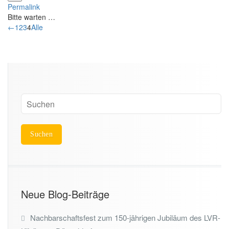
D
Permalink
d
i
Bitte warten …
e
e
N
←
1
2
3
4
Alle
r
s
a
G
e
v
ä
M
i
s
e
g
t
t
a
e
a
t
b
b
i
u
o
o
c
x
n
h
e
d
l
i
e
i
n
r
s
-/
G
t
a
ä
e
u
s
Neue Blog-Beiträge
s
t
b
e
Nachbarschaftsfest zum 150-jährigen Jubiläum des LVR-
l
b