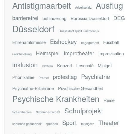
Antistigmaarbeit
Ausflug
Arbeitsplatz
barrierefrei
DEG
behinderung
Borussia Düsseldorf
Düsseldorf
Düsseldorf spielt Tischtennis
Eishockey
Ehrenamtsmesse
Fussball
engagement
Heimspiel
Improtheater
Improvisation
Gleichstellung
inklusion
Konzert
Lesecafé
Minigolf
Klettern
Psychiatrie
protesttag
Phönixallee
Protest
Psychiatrie-Erfahrene
Psychische Gesundheit
Psychische Krankheiten
Reise
Schulprojekt
Schirmherren
Schirmherrschaft
Sport
Theater
seelische gesundheit
spenden
takelgarn